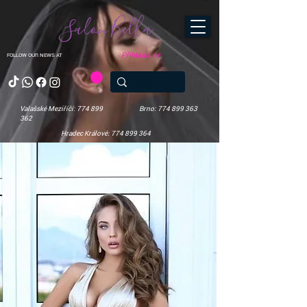
Salon Bella
Přihlásit se
FOLLOW OUR NEWS AT
Valašské Meziříčí: 774 899
Brno: 774 899 363
362
Hradec Králové: 774 899 364