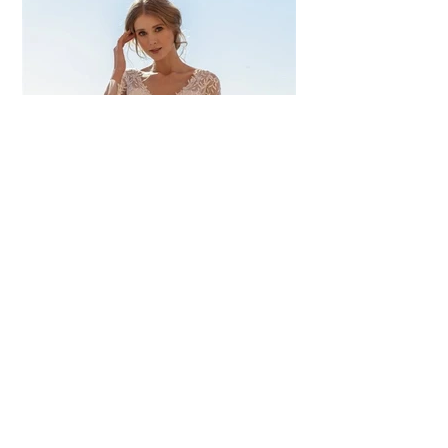
© 2035 by Shoe Fetish. Powered and secured by
Wix