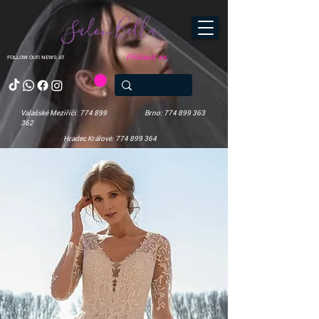
Salon Bella
Přihlásit se
FOLLOW OUR NEWS AT
Valašské Meziříčí: 774 899
Brno: 774 899 363
362
Hradec Králové: 774 899 364