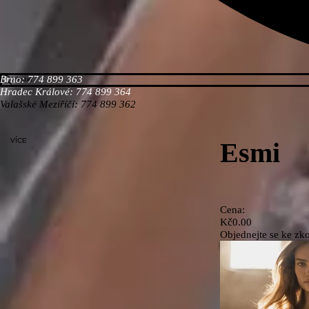
Brno: 774 899 363
Hradec Králové: 774 899 364
Valašské Meziříčí: 774 899 362
VÍCE
Esmi
Cena:
Kč0.00
Objednejte se ke zko
OBJEDNAT