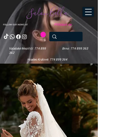
Salon Bella
Přihlásit se
FOLLOW OUR NEWS AT
Valašské Meziříčí: 774 899
Brno: 774 899 363
362
Hradec Králové: 774 899 364