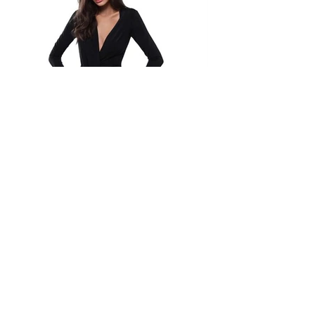
© 2035 by Shoe Fetish. Powered and secured by
Wix