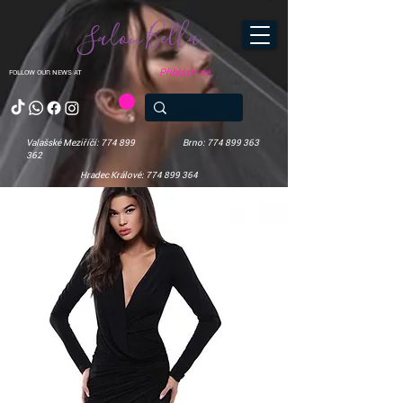
Salon Bella
Přihlásit se
FOLLOW OUR NEWS AT
Valašské Meziříčí: 774 899
Brno: 774 899 363
362
Hradec Králové: 774 899 364