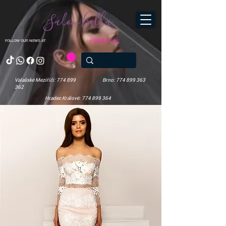
Salon Bella
Přihlásit se
FOLLOW OUR NEWS AT
Valašské Meziříčí: 774 899
Brno: 774 899 363
362
Hradec Králové: 774 899 364