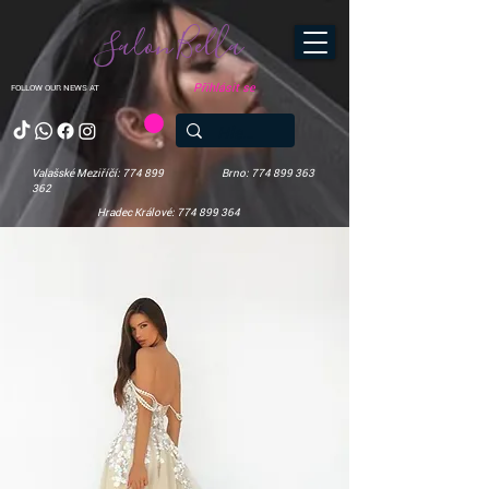
Salon Bella
Přihlásit se
FOLLOW OUR NEWS AT
Valašské Meziříčí: 774 899
Brno: 774 899 363
362
Hradec Králové: 774 899 364