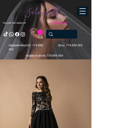
Salon Bella
Přihlásit se
FOLLOW OUR NEWS AT
Valašské Meziříčí: 774 899
Brno: 774 899 363
362
Hradec Králové: 774 899 364