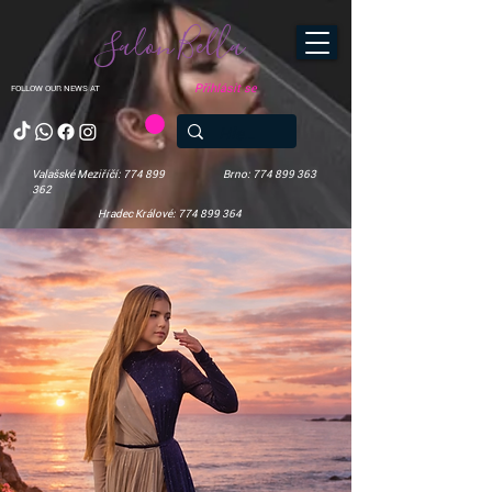
Salon Bella
Přihlásit se
FOLLOW OUR NEWS AT
Valašské Meziříčí: 774 899
Brno: 774 899 363
362
Hradec Králové: 774 899 364