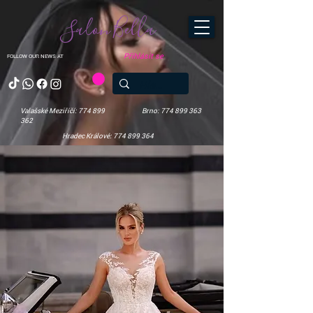
Salon Bella
Přihlásit se
FOLLOW OUR NEWS AT
Valašské Meziříčí: 774 899
Brno: 774 899 363
362
Hradec Králové: 774 899 364