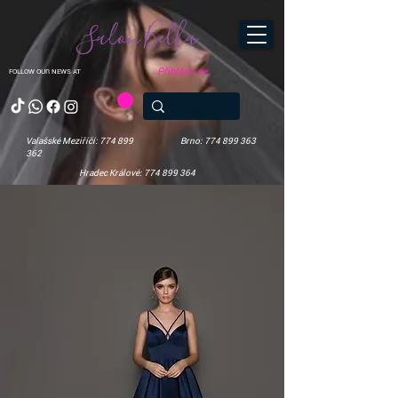
Salon Bella
Přihlásit se
FOLLOW OUR NEWS AT
Valašské Meziříčí: 774 899
Brno: 774 899 363
362
Hradec Králové: 774 899 364