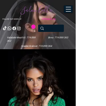
Salon Bella
Přihlásit se
FOLLOW OUR NEWS AT
Valašské Meziříčí: 774 899
Brno: 774 899 363
362
Hradec Králové: 774 899 364