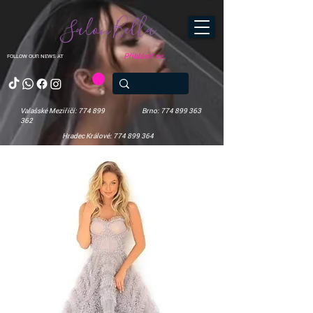
Salon Bella
Přihlásit se
FOLLOW OUR NEWS AT
Valašské Meziříčí: 774 899
Brno: 774 899 363
362
Hradec Králové: 774 899 364