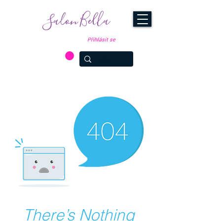
Salon Bella
Přihlásit se
FOLLOW OUR NEWS AT
Valašské Meziříčí: 774 899
Brno: 774 899 363
362
Hradec Králové: 774 899 364
There’s Nothing