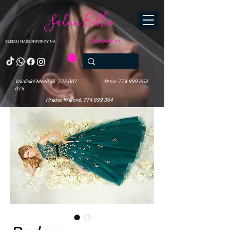
Salon Bella
Přihlásit se
SLEDUJ NAŠE NOVINKY NA
Valašské Meziříčí: 777 007
Brno: 774 899 363
075
Hradec Králové: 774 899 364