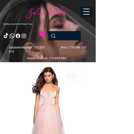
Salon Bella
Přihlásit se
SLEDUJ NAŠE NOVINKY NA
Valašské Meziříčí: 777 007
Brno: 774 899 363
075
Hradec Králové: 774 899 364