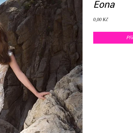
Eona
Cena
0,00 Kč
Při