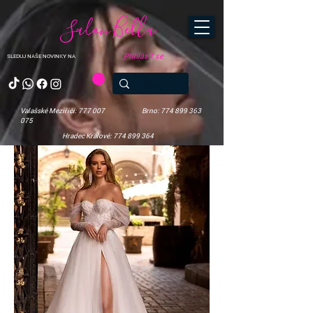
Salon Bella
Přihlásit se
SLEDUJ NAŠE NOVINKY NA
Valašské Meziříčí: 777 007
Brno: 774 899 363
075
Hradec Králové: 774 899 364