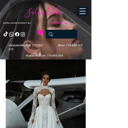
Salon Bella
Přihlásit se
SLEDUJ NAŠE NOVINKY NA
Valašské Meziříčí: 777 007
Brno: 774 899 363
075
Hradec Králové: 774 899 364