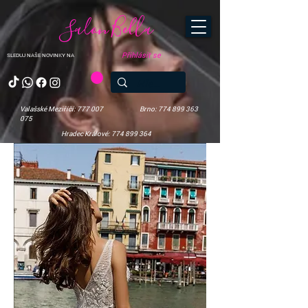
Salon Bella
Přihlásit se
SLEDUJ NAŠE NOVINKY NA
Valašské Meziříčí: 777 007
Brno: 774 899 363
075
Hradec Králové: 774 899 364