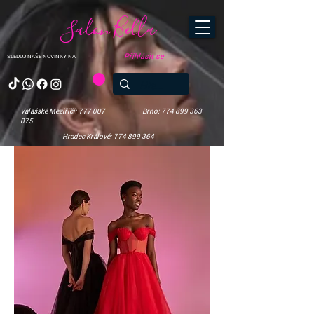
Salon Bella
Přihlásit se
SLEDUJ NAŠE NOVINKY NA
Valašské Meziříčí: 777 007
Brno: 774 899 363
075
Hradec Králové: 774 899 364