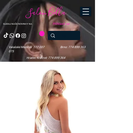
Salon Bella
Přihlásit se
SLEDUJ NAŠE NOVINKY NA
Valašské Meziříčí: 777 007
Brno: 774 899 363
075
Hradec Králové: 774 899 364