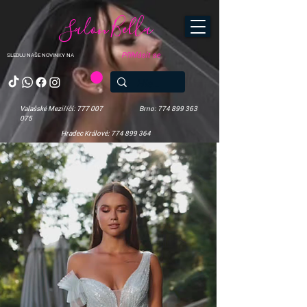
Salon Bella
Přihlásit se
SLEDUJ NAŠE NOVINKY NA
Valašské Meziříčí: 777 007
Brno: 774 899 363
075
Hradec Králové: 774 899 364