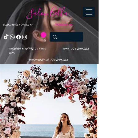
Salon Bella
Přihlásit se
SLEDUJ NAŠE NOVINKY NA
Valašské Meziříčí: 777 007
Brno: 774 899 363
075
Hradec Králové: 774 899 364