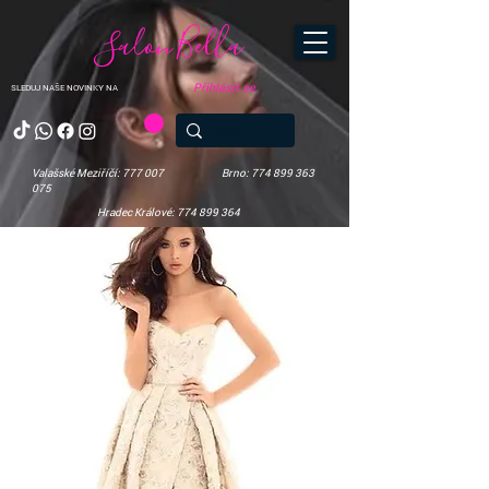
Salon Bella
Přihlásit se
SLEDUJ NAŠE NOVINKY NA
Valašské Meziříčí: 777 007
Brno: 774 899 363
075
Hradec Králové: 774 899 364