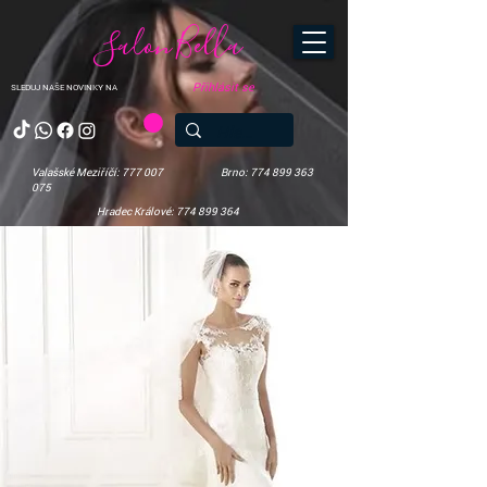
Salon Bella
Přihlásit se
SLEDUJ NAŠE NOVINKY NA
Valašské Meziříčí: 777 007
Brno: 774 899 363
075
Hradec Králové: 774 899 364