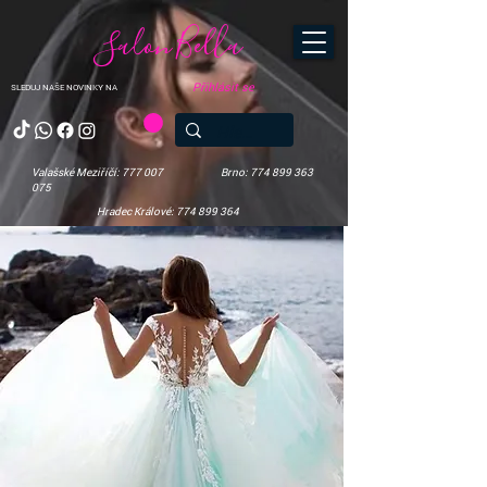
Salon Bella
Přihlásit se
SLEDUJ NAŠE NOVINKY NA
Valašské Meziříčí: 777 007
Brno: 774 899 363
075
Hradec Králové: 774 899 364