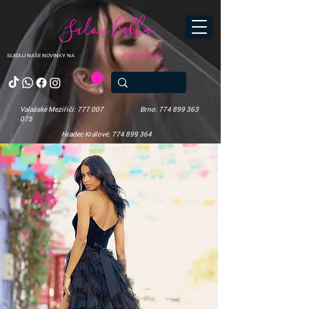
Salon Bella
Přihlásit se
SLEDUJ NAŠE NOVINKY NA
Valašské Meziříčí: 777 007
Brno: 774 899 363
075
Hradec Králové: 774 899 364