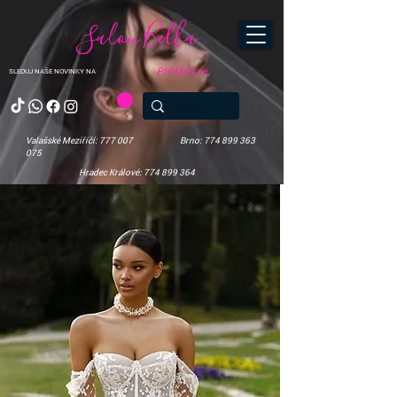
Salon Bella
Přihlásit se
SLEDUJ NAŠE NOVINKY NA
Valašské Meziříčí: 777 007
Brno: 774 899 363
075
Hradec Králové: 774 899 364