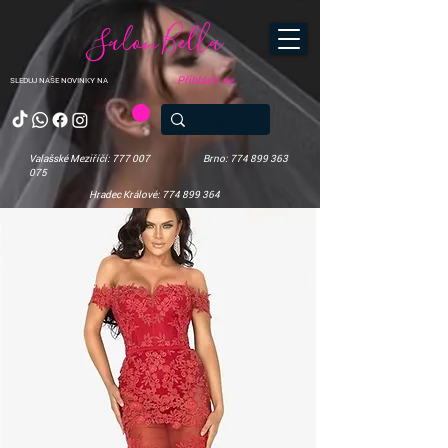
Salon Bella
Přihlásit se
SLEDUJ NAŠE NOVINKY NA
Valašské Meziříčí: 777 007
Brno: 774 899 363
075
Hradec Králové: 774 899 364