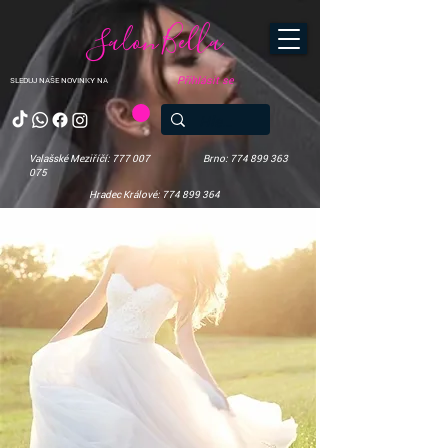
Salon Bella
Přihlásit se
SLEDUJ NAŠE NOVINKY NA
Valašské Meziříčí: 777 007
Brno: 774 899 363
075
Hradec Králové: 774 899 364