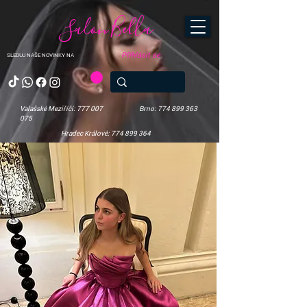
Salon Bella
Přihlásit se
SLEDUJ NAŠE NOVINKY NA
Valašské Meziříčí: 777 007
Brno: 774 899 363
075
Hradec Králové: 774 899 364