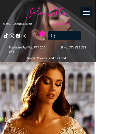
Salon Bella
Přihlásit se
SLEDUJ NAŠE NOVINKY NA
Valašské Meziříčí: 777 007
Brno: 774 899 363
075
Hradec Králové: 774 899 364