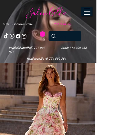
Salon Bella
Přihlásit se
SLEDUJ NAŠE NOVINKY NA
Valašské Meziříčí: 777 007
Brno: 774 899 363
075
Hradec Králové: 774 899 364