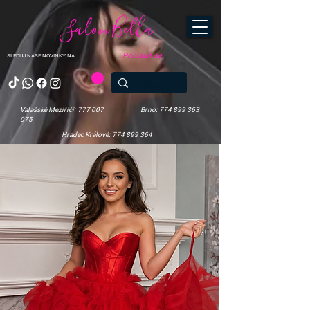
Salon Bella
Přihlásit se
SLEDUJ NAŠE NOVINKY NA
Valašské Meziříčí: 777 007
Brno: 774 899 363
075
Hradec Králové: 774 899 364