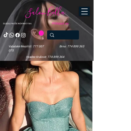
Salon Bella
Přihlásit se
SLEDUJ NAŠE NOVINKY NA
Valašské Meziříčí: 777 007
Brno: 774 899 363
075
Hradec Králové: 774 899 364