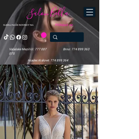
Salon Bella
Přihlásit se
SLEDUJ NAŠE NOVINKY NA
Valašské Meziříčí: 777 007
Brno: 774 899 363
075
Hradec Králové: 774 899 364