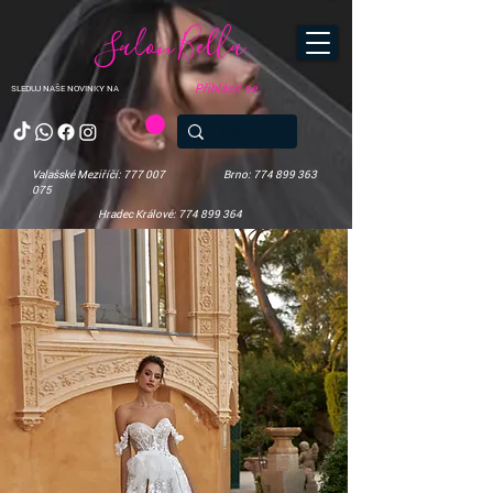
Salon Bella
Přihlásit se
SLEDUJ NAŠE NOVINKY NA
Valašské Meziříčí: 777 007
Brno: 774 899 363
075
Hradec Králové: 774 899 364