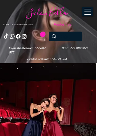
Salon Bella
Přihlásit se
SLEDUJ NAŠE NOVINKY NA
Valašské Meziříčí: 777 007
Brno: 774 899 363
075
Hradec Králové: 774 899 364