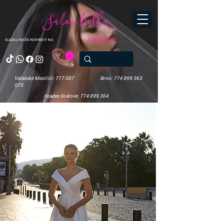
Salon Bella
Přihlásit se
SLEDUJ NAŠE NOVINKY NA
Valašské Meziříčí: 777 007
Brno: 774 899 363
075
Hradec Králové: 774 899 364