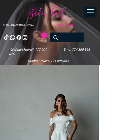
Salon Bella
Přihlásit se
SLEDUJ NAŠE NOVINKY NA
Valašské Meziříčí: 777 007
Brno: 774 899 363
075
Hradec Králové: 774 899 364