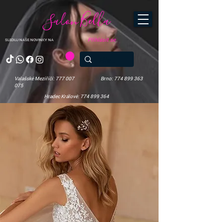
Salon Bella
Přihlásit se
SLEDUJ NAŠE NOVINKY NA
Valašské Meziříčí: 777 007
Brno: 774 899 363
075
Hradec Králové: 774 899 364