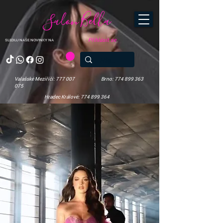
Salon Bella
Přihlásit se
SLEDUJ NAŠE NOVINKY NA
Valašské Meziříčí: 777 007
Brno: 774 899 363
075
Hradec Králové: 774 899 364