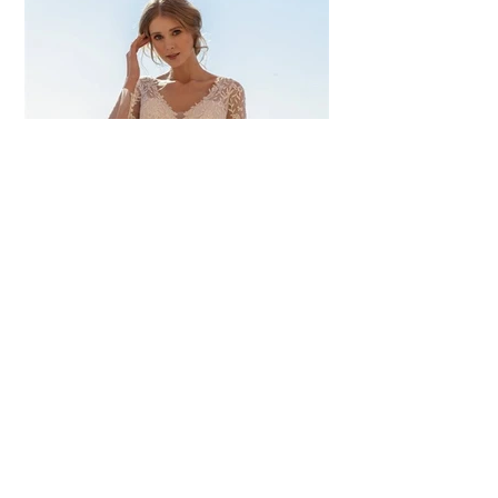
© 2023 by Salon Bella . Powered and secured by
ITSupport - krayzlova