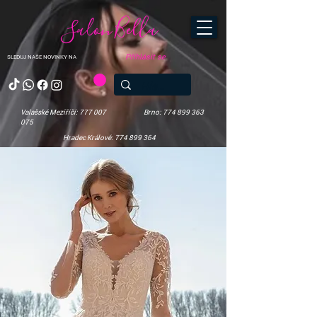
Salon Bella
Přihlásit se
SLEDUJ NAŠE NOVINKY NA
Valašské Meziříčí: 777 007
Brno: 774 899 363
075
Hradec Králové: 774 899 364