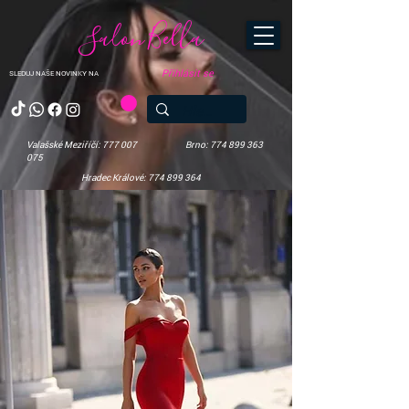
Salon Bella
Přihlásit se
SLEDUJ NAŠE NOVINKY NA
Valašské Meziříčí: 777 007
Brno: 774 899 363
075
Hradec Králové: 774 899 364