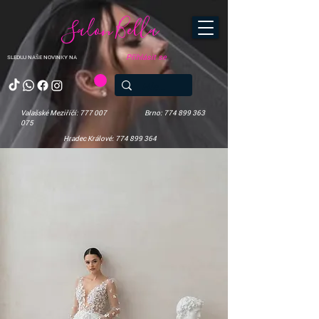
Salon Bella
Přihlásit se
SLEDUJ NAŠE NOVINKY NA
Valašské Meziříčí: 777 007
Brno: 774 899 363
075
Hradec Králové: 774 899 364