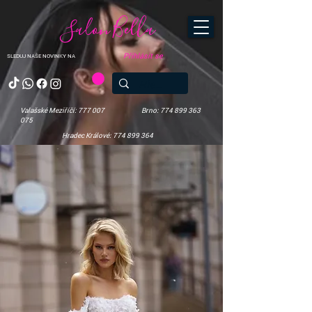
Salon Bella
Přihlásit se
SLEDUJ NAŠE NOVINKY NA
Valašské Meziříčí: 777 007
Brno: 774 899 363
075
Hradec Králové: 774 899 364