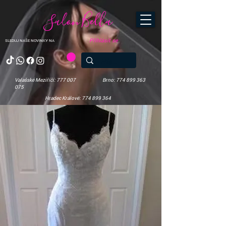
Salon Bella
Přihlásit se
SLEDUJ NAŠE NOVINKY NA
Valašské Meziříčí: 777 007
Brno: 774 899 363
075
Hradec Králové: 774 899 364