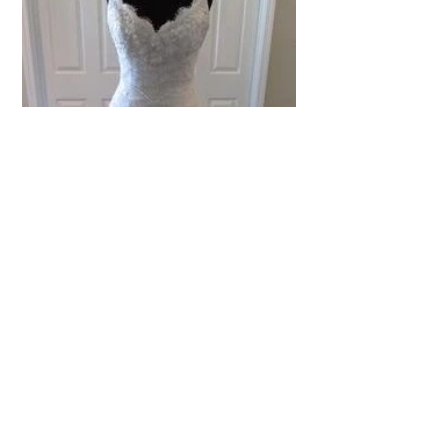
© 2023 by Salon Bella . Powered and secured by
ITSupport - krayzlova