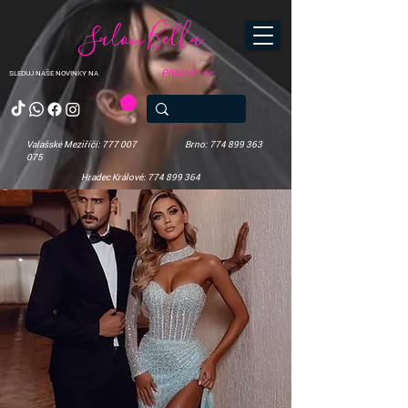
Salon Bella
Přihlásit se
SLEDUJ NAŠE NOVINKY NA
Valašské Meziříčí: 777 007
Brno: 774 899 363
075
Hradec Králové: 774 899 364