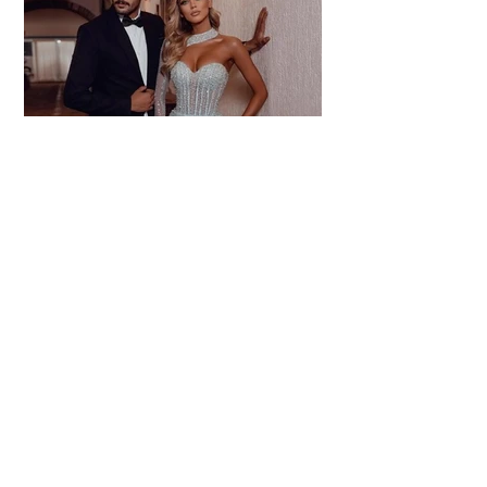
© 2023 by Salon Bella . Powered and secured by
ITSupport - krayzlova