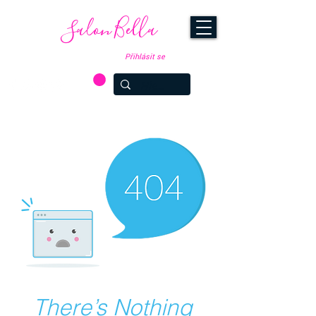
Salon Bella
Přihlásit se
SLEDUJ NAŠE NOVINKY NA
Valašské Meziříčí: 777 007
Brno: 774 899 363
075
Hradec Králové: 774 899 364
There’s Nothing